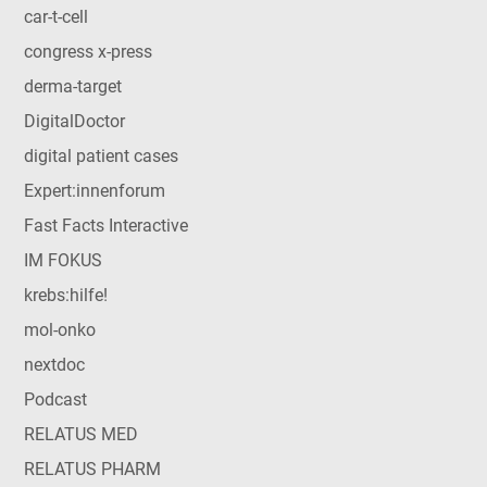
car-t-cell
congress x-press
derma-target
DigitalDoctor
digital patient cases
Expert:innenforum
Fast Facts Interactive
IM FOKUS
krebs:hilfe!
mol-onko
nextdoc
Podcast
RELATUS MED
RELATUS PHARM