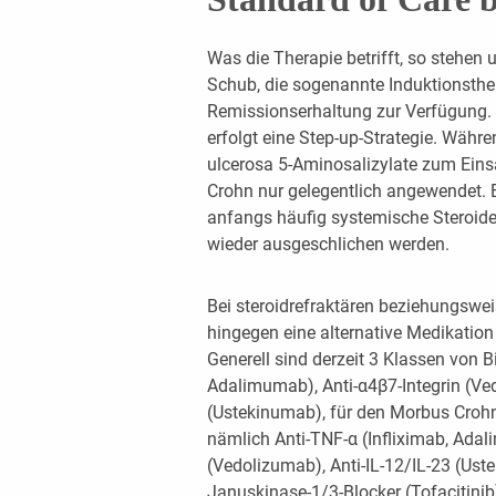
Was die Therapie betrifft, so stehen
Schub, die sogenannte Induktionsth
Remissionserhaltung zur Verfügung.
erfolgt eine Step-up-Strategie. Währe
ulcerosa 5-Aminosalizylate zum Ein
Crohn nur gelegentlich angewendet. 
anfangs häufig systemische Steroide
wieder ausgeschlichen werden.
Bei steroidrefraktären beziehungswe
hingegen eine alternative Medikation
Generell sind derzeit 3 Klassen von Bi
Adalimumab), Anti-α4β7-Integrin (Ve
(Ustekinumab), für den Morbus Crohn
nämlich Anti-TNF-α (Infliximab, Ada
(Vedolizumab), Anti-IL-12/IL-23 (Ust
Januskinase-1/3-Blocker (Tofacitinib),