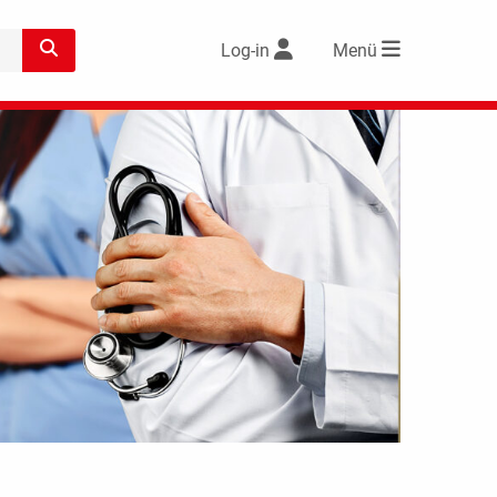
Log-in
Menü