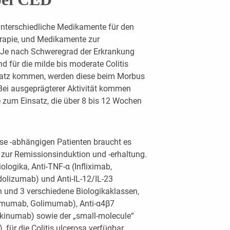
 unterschiedliche Medikamente für den
erapie, und Medikamente zur
 Je nach Schweregrad der Erkrankung
nd für die milde bis moderate Colitis
satz kommen, werden diese beim Morbus
Bei ausgeprägterer Aktivität kommen
 zum Einsatz, die über 8 bis 12 Wochen
ise -abhängigen Patienten braucht es
 zur Remissionsinduktion und -erhaltung.
ologika, Anti-TNF-α (Infliximab,
dolizumab) und Anti-IL-12/IL-23
 und 3 verschiedene Biologikaklassen,
limumab, Golimumab), Anti-α4β7
ekinumab) sowie der „small-molecule“
 für die Colitis ulcerosa verfügbar.