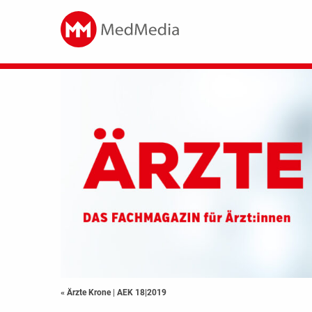
« Ärzte Krone
|
AEK 18|2019