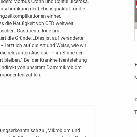
eden: Morbus Crohn und Colitis ulcerosa.
inschränkung der Lebensqualität für die
ngzeitkomplikationen einher.
ss die Häufigkeit von CED weltweit
Moschen, Gastroenterloge am
ert die Gründe: „Dies ist auf veränderte
etztlich auf die Art und Weise, wie wir
die relevanten Auslöser – im Sinne der
rt bleiben.“ Bei der Krankheitsentstehung
W
er indirekt von unserem Darmmikrobiom
omponenten zählen.
M
D
T
chungserkenntnisse zu „Mikrobiom und