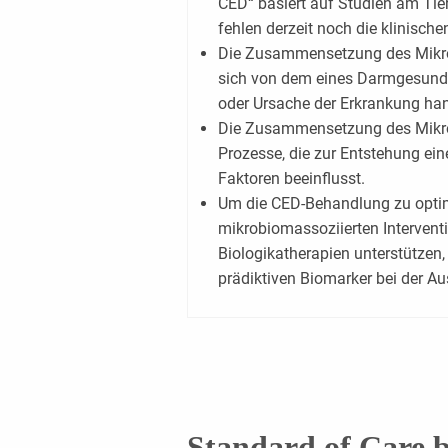
CED“ basiert auf Studien am Tie
fehlen derzeit noch die klinische
Die Zusammensetzung des Mikro
sich von dem eines Darmgesunden
oder Ursache der Erkrankung han
Die Zusammensetzung des Mikro
Prozesse, die zur Entstehung ei
Faktoren beeinflusst.
Um die CED-Behandlung zu optimi
mikrobiomassoziierten Intervent
Biologikatherapien unterstützen
prädiktiven Biomarker bei der Au
Standard of Care 