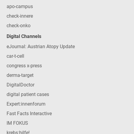
apo-campus
check-innere
check-onko
Digital Channels
eJournal: Austrian Atopy Update
car-t-cell
congress x-press
derma-target
DigitalDoctor
digital patient cases
Expert:innenforum
Fast Facts Interactive
IM FOKUS
krebs:hilfe!