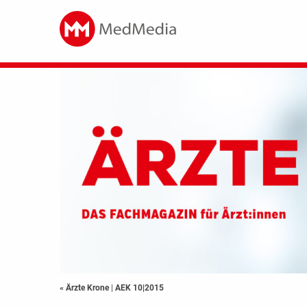
« Ärzte Krone
|
AEK 10|2015