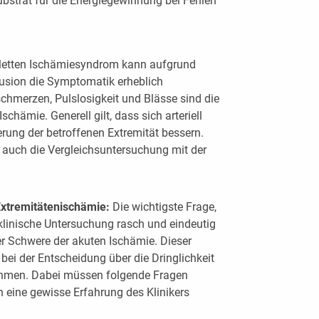
ubstrat für die Energiegewinnung bei Fehlen
etten Ischämiesyndrom kann aufgrund
usion die Symptomatik erheblich
chmerzen, Pulslosigkeit und Blässe sind die
hämie. Generell gilt, dass sich arteriell
rung der betroffenen Extremität bessern.
t auch die Vergleichsuntersuchung mit der
 Extremitätenischämie:
Die wichtigste Frage,
linische Untersuchung rasch und eindeutig
er Schwere der akuten Ischämie. Dieser
bei der Entscheidung über die Dringlichkeit
ahmen. Dabei müssen folgende Fragen
ch eine gewisse Erfahrung des Klinikers