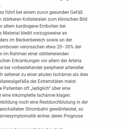
.
ss führt bei einem zuvor gesunden Gefäß
stärkeren Kollateralen zum klinischen Bild
or allem kardiogene Embolien bei
 Material bleibt vorzugsweise an
ers im Beckenbereich sowie an der
Thrombosen verursachen etwa 20–30% der
em im Rahmen einer obliterierenden
schen Erkrankungen vor allem der Arteria
 bei vorbestehender peripherer arterieller
h seltener zu einer akuten Ischämie als dies
Kollateralgefäße der Extremitäten meist
 Patienten oft „lediglich“ über eine
r eine inkomplette Ischämie klagen.
lenbildung noch eine Restdurchblutung in der
eschalteten Strombahn gewährleistet, so
chämiesymptomatik einher, deren Prognose