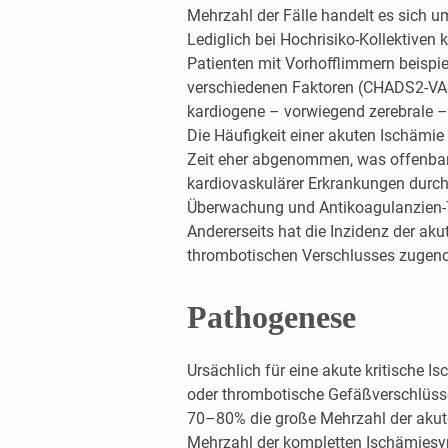
Mehrzahl der Fälle handelt es sich u
Lediglich bei Hochrisiko-Kollektiven
Patienten mit Vorhofflimmern beispie
verschiedenen Faktoren (CHADS2-VAS
kardiogene – vorwiegend zerebrale –
Die Häufigkeit einer akuten Ischämie
Zeit eher abgenommen, was offenbar 
kardiovaskulärer Erkrankungen durch
Überwachung und Antikoagulanzien-T
Andererseits hat die Inzidenz der ak
thrombotischen Verschlusses zuge
Pathogenese
Ursächlich für eine akute kritische 
oder thrombotische Gefäßverschlüsse
70–80% die große Mehrzahl der akute
Mehrzahl der kompletten Ischämiesyn