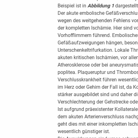
Beispiel ist in
Abbildung 1
dargestellt
Der akute embolische Gefäßverschlu
wegen des weitgehenden Fehlens von 
der kompletten Ischämie. Hier sind v
Vorhofflimmern führend. Embolisches
Gefäßaufzweigungen hängen, besond
Unterschenkeltrifurkation. Lokale 
akuten kritischen Ischämien, vor all
Atherosklerose oder bei aneurysmati
poplitea. Plaqueruptur und Thrombose
Verschlusskrankheit führen wesentlic
im Herz oder Gehirn der Fall ist, da 
stärker ausgebildet sind und daher die
Verschlechterung der Gehstrecke ode
Ist aufgrund präexistenter Kollatera
dem akuten Arterienverschluss nachg
geht dies mit einer inkompletten Is
wesentlich günstiger ist.