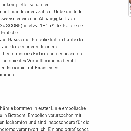
m inkomplette Ischämien.
 kennt man Inzidenzzahlen. Unbehandelte
lsweise erleiden in Abhängigkeit von
c-SCORE) in etwa 1–15% der Fälle eine
 Embolie.
 auf Basis einer Embolie hat im Laufe der
auf der geringeren Inzidenz
 rheumatisches Fieber und der besseren
herapie des Vorhofflimmerns beruht.
uten Ischämie auf Basis eines
nommen.
Ischämie kommen in erster Linie embolische
 in Betracht. Embolien verursachen mit
n Ischämien und sind insbesondere für die
drome verantwortlich. Ein angiografisches