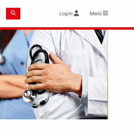
Log-in
Menü