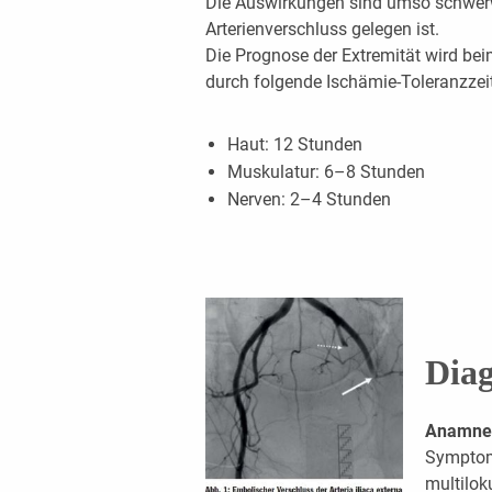
Die Auswirkungen sind umso schwerwi
Arterienverschluss gelegen ist.
Die Prognose der Extremität wird bei
durch folgende Ischämie-Toleranzze
Haut: 12 Stunden
Muskulatur: 6–8 Stunden
Nerven: 2–4 Stunden
Dia
Anamne
Symptoma
multilok