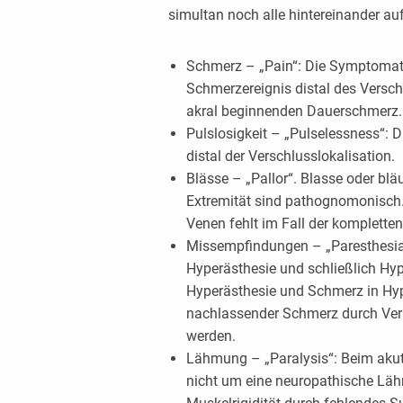
simultan noch alle hintereinander au
Schmerz – „Pain“: Die Symptomati
Schmerzereignis distal des Versch
akral beginnenden Dauerschmerz.
Pulslosigkeit – „Pulselessness“: D
distal der Verschlusslokalisation.
Blässe – „Pallor“. Blasse oder bl
Extremität sind pathognomonisch. 
Venen fehlt im Fall der komplette
Missempfindungen – „Paresthesi
Hyperästhesie und schließlich Hy
Hyperästhesie und Schmerz in Hyp
nachlassender Schmerz durch Verb
werden.
Lähmung – „Paralysis“: Beim akute
nicht um eine neuropathische Lä