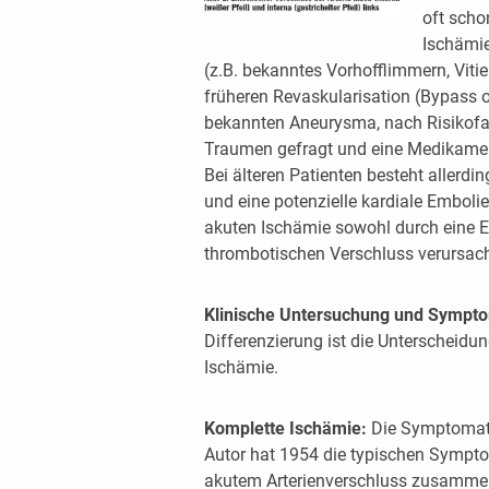
oft scho
Ischämie
(z.B. bekanntes Vorhofflimmern, Viti
früheren Revaskularisation (Bypass 
bekannten Aneurysma, nach Risikofa
Traumen gefragt und eine Medikam
Bei älteren Patienten besteht allerdi
und eine potenzielle kardiale Emboli
akuten Ischämie sowohl durch eine E
thrombotischen Verschluss verursach
Klinische Untersuchung und Sympt
Differenzierung ist die Unterscheidu
Ischämie.
Komplette Ischämie:
Die Symptomatik
Autor hat 1954 die typischen Sympt
akutem Arterienverschluss zusammeng