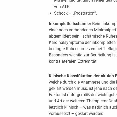
Muskelrigidität durch fehlendes S
von ATP.
Schock – „Prostration“.
Inkomplette Ischämie:
Beim inkompl
einer noch vorhandenen Minimalperf
abgemildert sein. Ischämische Ruhes
Kardinalsymptome der inkompletten Isc
bedingte Ruheschmerzen bei Tieflage
Besonders wichtig zur Beurteilung is
kontralateralen Extremität.
Klinische Klassifikation der akuten
welche durch die Anamnese und die k
geklärt werden muss, ist jene nach d
Faktor ist naturgemäß der wichtigste 
und Art der weiteren Therapiemaßn
letztlich klinisch – was natürlich au
voraussetzt – geklärt werden: