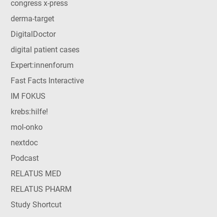
congress x-press
derma-target
DigitalDoctor
digital patient cases
Expert:innenforum
Fast Facts Interactive
IM FOKUS
krebs:hilfe!
mol-onko
nextdoc
Podcast
RELATUS MED
RELATUS PHARM
Study Shortcut