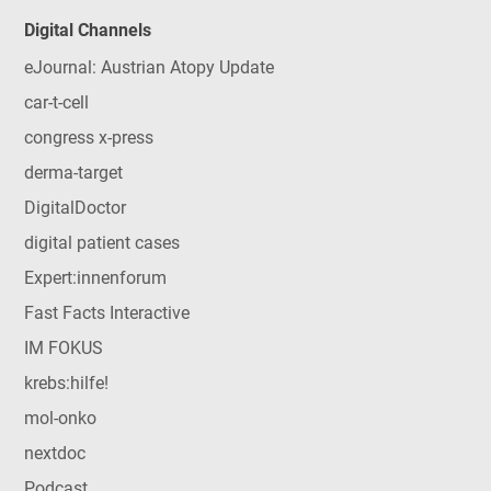
Digital Channels
eJournal: Austrian Atopy Update
car-t-cell
congress x-press
derma-target
DigitalDoctor
digital patient cases
Expert:innenforum
Fast Facts Interactive
IM FOKUS
krebs:hilfe!
mol-onko
nextdoc
Podcast