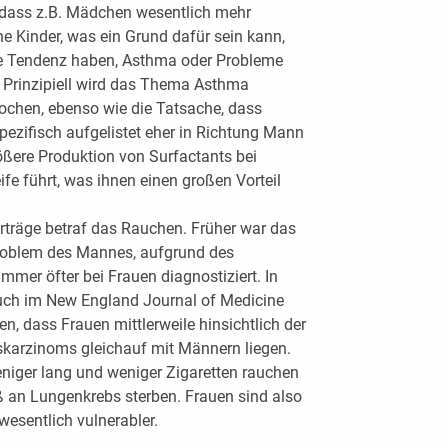
, dass z.B. Mädchen wesentlich mehr
e Kinder, was ein Grund dafür sein kann,
ie Tendenz haben, Asthma oder Probleme
 Prinzipiell wird das Thema Asthma
ochen, ebenso wie die Tatsache, dass
ezifisch aufgelistet eher in Richtung Mann
ößere Produktion von Surfactants bei
e führt, was ihnen einen großen Vorteil
orträge betraf das Rauchen. Früher war das
roblem des Mannes, aufgrund des
mmer öfter bei Frauen diagnostiziert. In
auch im New England Journal of Medicine
en, dass Frauen mittlerweile hinsichtlich der
skarzinoms gleichauf mit Männern liegen.
eniger lang und weniger Zigaretten rauchen
 an Lungenkrebs sterben. Frauen sind also
esentlich vulnerabler.