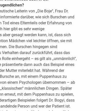
 Jugendlichen?
utische Leiterin von „Die Boje“, Frau Dr.
 informierte darüber, wie sich Burschen und
n Tod eines Elternteils oder Erfahrung von
ch hier gibt es sehr wenige
 aber gesagt werden kann, ist, dass sich
ntion Mädchen viel leichter öffnen, sie mit
ehmen. Die Burschen hingegen sind
s Verhalten darauf zurückführt, dass das
Rolle einhergeht – es gilt als „unmännlich“,
 präsentierte dann auch das Beispiel eines
er Mutter miterlebt hat. Während der
r Bursche an, mit einem Puppenhaus zu
n von einem Psychologen übernommen – ab
it „klassischen“ männlichen Dingen. Später
gann erneut, mit dem Puppenhaus zu spielen,
rartigen Beispielen folgert Dr. Bogyi, dass
ehandelnde Person und wer der Patient ist.