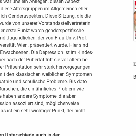
Es war uns ein Anliegen, diesen Aspekt
 diese Altersgruppen im Allgemeinen eher
lich Genderaspekten. Diese Sitzung, die die
wurde von unserer Vorstandsstellvertreterin
 Der erste Punkt waren genderspezifische
nd Jugendlichen, der von Frau Univ.-Prof.
versität Wien, präsentiert wurde. Hier sind
 Erwachsenen. Die Depression ist im Kindes-
r nach der Pubertät tritt sie vor allem bei
D
er Präsentation sehr stark hervorgegangen
on mit den klassischen weiblichen Symptomen
B
Apathie und schulische Probleme. Bis dato
Burschen, die ein ähnliches Problem wie
ie haben andere Symptome, die aber
ssion assoziiert sind, möglicherweise
as ist ein sehr wichtiger Punkt, der nicht
en Unterschiede auch in der