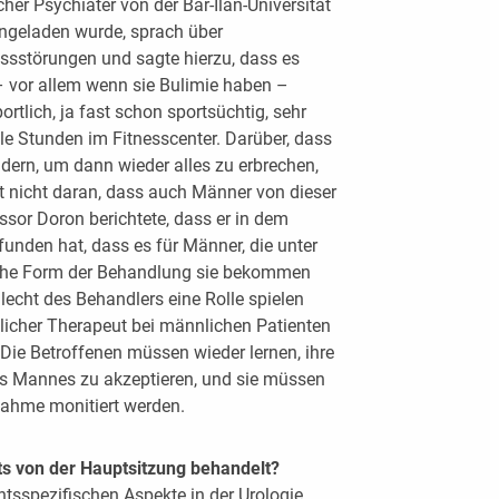
cher Psychiater von der Bar-Ilan-Universität
eingeladen wurde, sprach über
Essstörungen und sagte hierzu, dass es
 – vor allem wenn sie Bulimie haben –
ortlich, ja fast schon sportsüchtig, sehr
ele Stunden im Fitnesscenter. Darüber, dass
dern, um dann wieder alles zu erbrechen,
 nicht daran, dass auch Männer von dieser
ssor Doron berichtete, dass er in dem
funden hat, dass es für Männer, die unter
elche Form der Behandlung sie bekommen
echt des Behandlers eine Rolle spielen
licher Therapeut bei männlichen Patienten
 Die Betroffenen müssen wieder lernen, ihre
es Mannes zu akzeptieren, und sie müssen
nahme monitiert werden.
 von der Hauptsitzung behandelt?
sspezifischen Aspekte in der Urologie