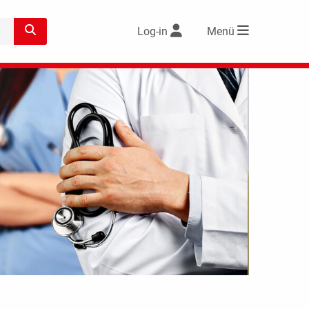
Log-in
Menü