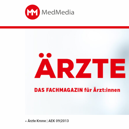
« Ärzte Krone
|
AEK 09|2013