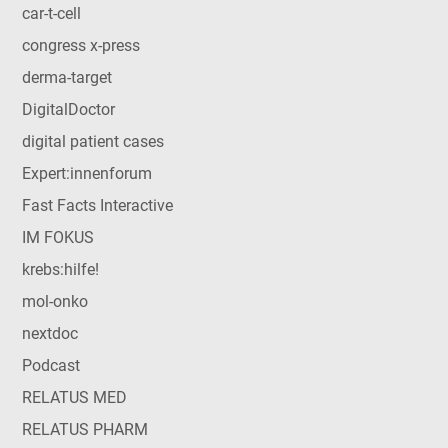
car-t-cell
congress x-press
derma-target
DigitalDoctor
digital patient cases
Expert:innenforum
Fast Facts Interactive
IM FOKUS
krebs:hilfe!
mol-onko
nextdoc
Podcast
RELATUS MED
RELATUS PHARM