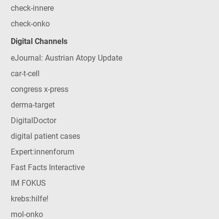
check-innere
check-onko
Digital Channels
eJournal: Austrian Atopy Update
car-t-cell
congress x-press
derma-target
DigitalDoctor
digital patient cases
Expert:innenforum
Fast Facts Interactive
IM FOKUS
krebs:hilfe!
mol-onko