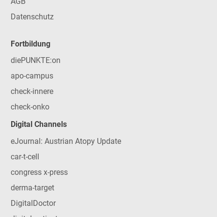
AGB
Datenschutz
Fortbildung
diePUNKTE:on
apo-campus
check-innere
check-onko
Digital Channels
eJournal: Austrian Atopy Update
car-t-cell
congress x-press
derma-target
DigitalDoctor