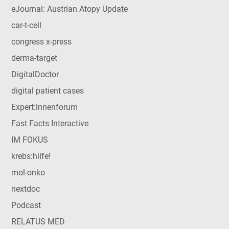
eJournal: Austrian Atopy Update
car-t-cell
congress x-press
derma-target
DigitalDoctor
digital patient cases
Expert:innenforum
Fast Facts Interactive
IM FOKUS
krebs:hilfe!
mol-onko
nextdoc
Podcast
RELATUS MED