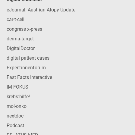
eJournal: Austrian Atopy Update
car-t-cell
congress x-press
derma-target
DigitalDoctor
digital patient cases
Expert:innenforum
Fast Facts Interactive
IM FOKUS
krebs:hilfe!
mol-onko
nextdoc
Podcast