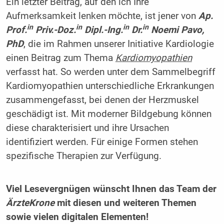
Ein letzter Beitrag, auf den ich Ihre
Aufmerksamkeit lenken möchte, ist jener von
Ap.
in
in
in
in
Prof.
Priv.-Doz.
Dipl.-Ing.
Dr.
Noemi Pavo,
PhD
, die im Rahmen unserer Initiative Kardiologie
einen Beitrag zum Thema
Kardiomyopathien
verfasst hat. So werden unter dem Sammelbegriff
Kardiomyopathien unterschiedliche Erkrankungen
zusammengefasst, bei denen der Herzmuskel
geschädigt ist. Mit moderner Bildgebung können
diese charakterisiert und ihre Ursachen
identifiziert werden. Für einige Formen stehen
spezifische Therapien zur Verfügung.
Viel Lesevergnügen wünscht Ihnen das Team der
Ärzte
Krone
mit diesen und weiteren Themen
sowie vielen digitalen Elementen!