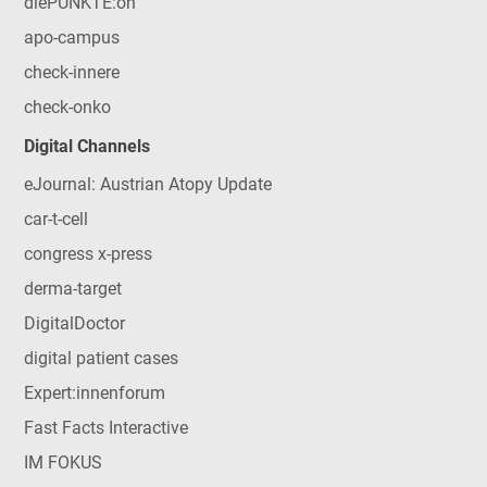
diePUNKTE:on
apo-campus
check-innere
check-onko
Digital Channels
eJournal: Austrian Atopy Update
car-t-cell
congress x-press
derma-target
DigitalDoctor
digital patient cases
Expert:innenforum
Fast Facts Interactive
IM FOKUS