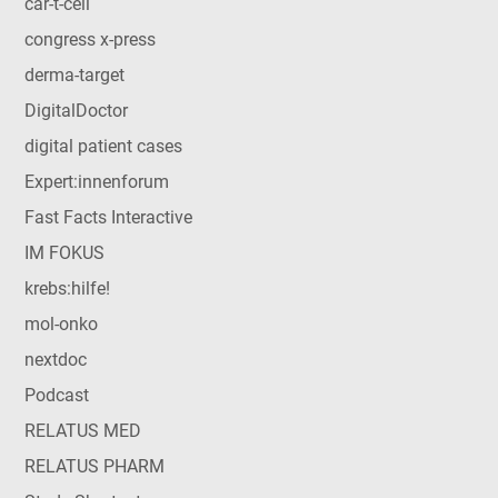
car-t-cell
congress x-press
derma-target
DigitalDoctor
digital patient cases
Expert:innenforum
Fast Facts Interactive
IM FOKUS
krebs:hilfe!
mol-onko
nextdoc
Podcast
RELATUS MED
RELATUS PHARM