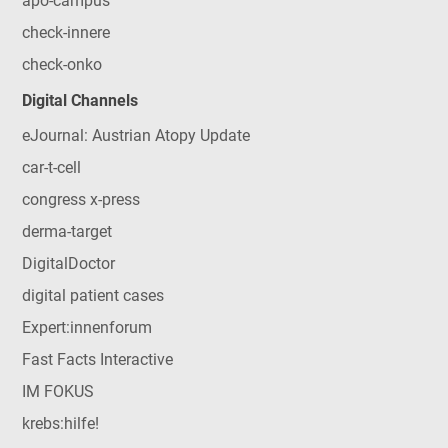
apo-campus
check-innere
check-onko
Digital Channels
eJournal: Austrian Atopy Update
car-t-cell
congress x-press
derma-target
DigitalDoctor
digital patient cases
Expert:innenforum
Fast Facts Interactive
IM FOKUS
krebs:hilfe!