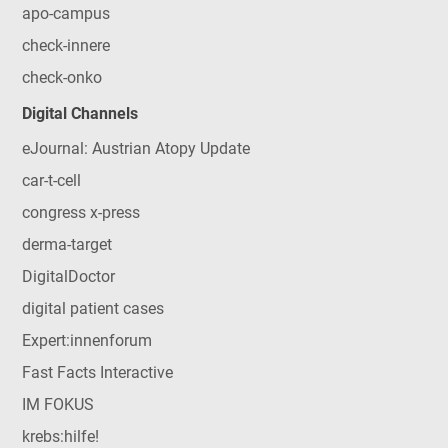
apo-campus
check-innere
check-onko
Digital Channels
eJournal: Austrian Atopy Update
car-t-cell
congress x-press
derma-target
DigitalDoctor
digital patient cases
Expert:innenforum
Fast Facts Interactive
IM FOKUS
krebs:hilfe!