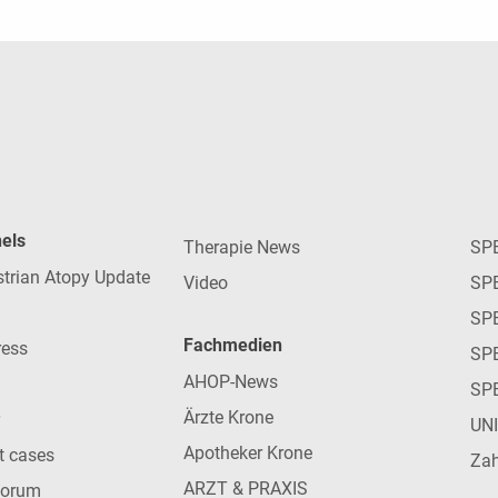
nels
Therapie News
SP
strian Atopy Update
Video
SP
SP
Fachmedien
ress
SPE
AHOP-News
SP
Ärzte Krone
UN
Apotheker Krone
nt cases
Zah
ARZT & PRAXIS
forum