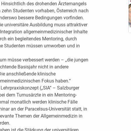
“ Hinsichtlich des drohenden Ärztemangels
n zehn Studenten vorhaben, Österreich nach
anderswo bessere Bedingungen vorfinden.
ie universitäre Ausbildung muss attraktiver
 Integration allgemeinmedizinischer Inhalte
rch ein begleitendes Mentoring, durch
nge Studenten müssen umworben und in
um müsse verbessert werden – „die jungen
lichtende Basisjahr nicht in andere
ie anschließende klinische
gemeinmedizinischen Fokus haben.“
 Lehrpraxiskonzept („SIA“ – Salzburger
, bei dem Turnusärzte in ein Mentoring-
al monatlich werden klinische Fälle
inar an der Paracelsus-Universität statt, in
evante Themen der Allgemeinmedizin in
rden.
aben ist die Stärkung der universitären