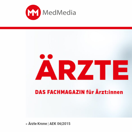
« Ärzte Krone
|
AEK 06|2015