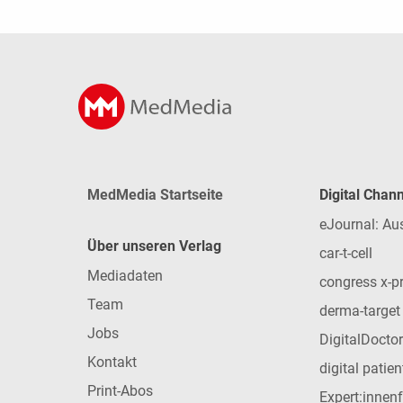
MedMedia Startseite
Digital Chan
eJournal: Au
Über unseren Verlag
car-t-cell
Mediadaten
congress x-p
Team
derma-target
Jobs
DigitalDoctor
Kontakt
digital patie
Print-Abos
Expert:innen