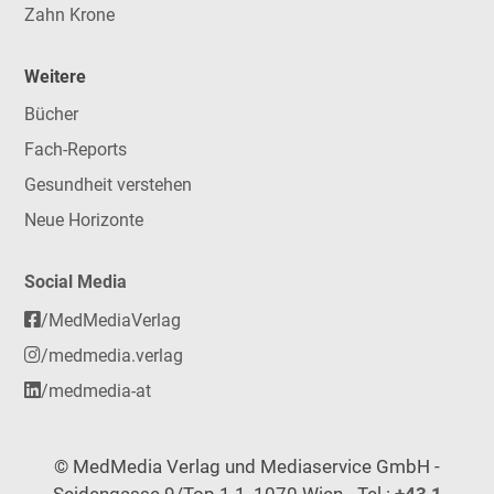
Zahn Krone
Weitere
Bücher
Fach-Reports
Gesundheit verstehen
Neue Horizonte
Social Media
/MedMediaVerlag
/medmedia.verlag
/medmedia-at
© MedMedia Verlag und Mediaservice GmbH -
Seidengasse 9/Top 1.1, 1070 Wien - Tel.:
+43 1