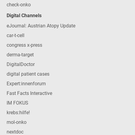
check-onko
Digital Channels
eJournal: Austrian Atopy Update
car-t-cell
congress x-press
derma-target
DigitalDoctor
digital patient cases
Expert:innenforum
Fast Facts Interactive
IM FOKUS
krebs:hilfe!
mol-onko
nextdoc