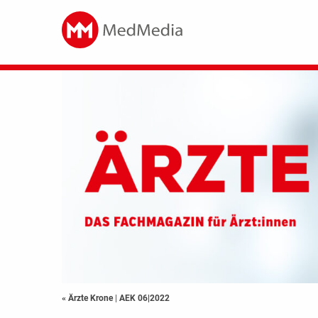
« Ärzte Krone
|
AEK 06|2022