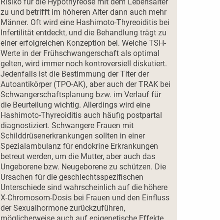
Risiko für die Hypothyreose mit dem Lebensalter
zu und betrifft im höheren Alter dann auch mehr
Männer. Oft wird eine Hashimoto-Thyreoiditis bei
Infertilität entdeckt, und die Behandlung trägt zu
einer erfolgreichen Konzeption bei. Welche TSH-
Werte in der Frühschwangerschaft als optimal
gelten, wird immer noch kontroversiell diskutiert.
Jedenfalls ist die Bestimmung der Titer der
Autoantikörper (TPO-AK), aber auch der TRAK bei
Schwangerschaftsplanung bzw. im Verlauf für
die Beurteilung wichtig. Allerdings wird eine
Hashimoto-Thyreoiditis auch häufig postpartal
diagnostiziert. Schwangere Frauen mit
Schilddrüsenerkrankungen sollten in einer
Spezialambulanz für endokrine Erkrankungen
betreut werden, um die Mutter, aber auch das
Ungeborene bzw. Neugeborene zu schützen. Die
Ursachen für die geschlechtsspezifischen
Unterschiede sind wahrscheinlich auf die höhere
X-Chromosom-Dosis bei Frauen und den Einfluss
der Sexualhormone zurückzuführen,
möglicherweise auch auf epigenetische Effekte