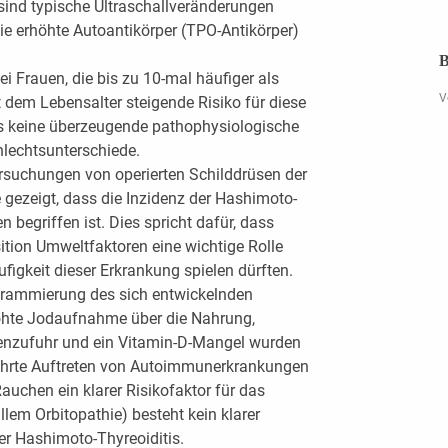
 sind typische Ultraschallveränderungen
e erhöhte Autoantikörper (TPO-Antikörper)
B
ei Frauen, die bis zu 10-mal häufiger als
V
 dem Lebensalter steigende Risiko für diese
s keine überzeugende pathophysiologische
hlechtsunterschiede.
ersuchungen von operierten Schilddrüsen der
e gezeigt, dass die Inzidenz der Hashimoto-
n begriffen ist. Dies spricht dafür, dass
ition Umweltfaktoren eine wichtige Rolle
igkeit dieser Erkrankung spielen dürften.
grammierung des sich entwickelnden
öhte Jodaufnahme über die Nahrung,
lenzufuhr und ein Vitamin-D-Mangel wurden
ehrte Auftreten von Autoimmunerkrankungen
auchen ein klarer Risikofaktor für das
llem Orbitopathie) besteht kein klarer
 Hashimoto-Thyreoiditis.