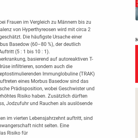
ei Frauen im Vergleich zu Männern bis zu
alenz von Hyperthyreosen wird mit circa 2
eschätzt. Die häufigste Ursache einer
rbus Basedow (60–80 %), der deutlich
tritt (5 : 1 bis 10 : 1).
rkrankung, basierend auf autoreaktiven T-
drüse infiltrieren, sondern auch die
eptostimulierenden Immunglobuline (TRAK)
 Auftreten eines Morbus Basedow sind das
ische Prädisposition, wobei Geschwister und
rhöhtes Risiko haben. Zusätzlich dürften
ess, Jodzufuhr und Rauchen als auslösende
 im vierten Lebensjahrzehnt auftritt, sind
wangerschaft nicht selten. Eine
as Risiko für