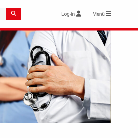
Log-in
Menü