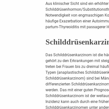
Aus klinischer Sicht sind ein erhöhte
Schilddrüsenhormon/Substitutionsthe
Notwendigkeit von engmaschigen Kon
häufige Exazerbation einer Autoimmu
partum-Thyreoiditis mit passagerer 
Schilddrüsenkarz
Das Schilddrüsenkarzinom ist die hä
gehört zu den Erkrankungen mit stei
treten bei Frauen bis zu dreimal häuf
Typen (anaplastisches Schilddrüsen
Schilddrüsenkarzinom) sind bei Männ
differenzierten Schilddrüsenkarzinom
werden. Das mit einer guten Prognose
Schilddrüsenkarzinom ist der weitaus
Inzidenz kann auch durch eine frühe
Schilddrüsenkarzinomen unter ander