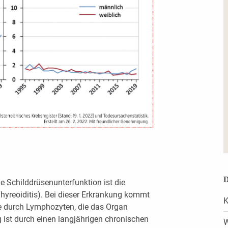
D
e Schilddrüsenunterfunktion ist die
yreoiditis). Bei dieser Erkrankung kommt
K
üse durch Lymphozyten, die das Organ
g ist durch einen langjährigen chronischen
W