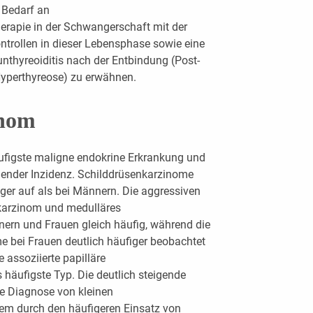
r Bedarf an
rapie in der Schwangerschaft mit der
trollen in dieser Lebensphase sowie eine
nthyreoiditis nach der Entbindung (Post-
Hyperthyreose) zu erwähnen.
inom
ufigste maligne endokrine Erkrankung und
gender Inzidenz. Schilddrüsenkarzinome
iger auf als bei Männern. Die aggressiven
karzinom und medulläres
ern und Frauen gleich häufig, während die
e bei Frauen deutlich häufiger beobachtet
 assoziierte papilläre
 häufigste Typ. Die deutlich steigende
re Diagnose von kleinen
em durch den häufigeren Einsatz von