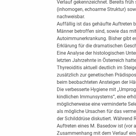
Verlauf gekennzeichnet. Bereits früh
(inhomogen, echoarme Struktur) sowi
nachweisbar.
Auffällig ist das gehäufte Auftreten b
Männer betroffen sind, sowie das mit
Autoimmunerkrankung. Bisher gibt e
Erklärung für die dramatischen Gesc
Eine Analyse der histologischen Unt
letzten Jahrzehnte in Österreich hatt
Thyreoiditis aktuell deutlich im Steige
zusätzlich zur genetischen Prädispos
beim beobachteten Ansteigen der Häuf
Die verbesserte Hygiene mit „Umpro
kindlichen Immunsystems“, eine erh
möglicherweise eine verminderte Se
als mögliche Ursachen für das verm
der Schilddrüse diskutiert. Während R
Auftreten eines M. Basedow ist (vor a
Zusammenhang mit dem Verlauf einer