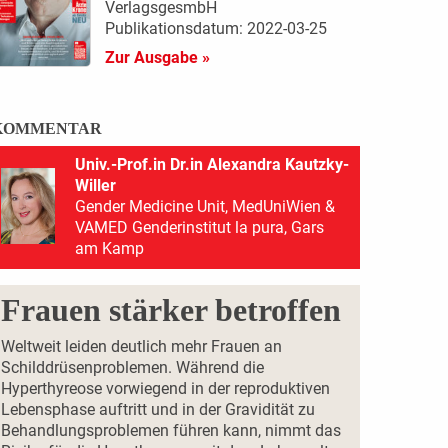
VerlagsgesmbH
Publikationsdatum: 2022-03-25
Zur Ausgabe »
KOMMENTAR
Univ.-Prof.in Dr.in Alexandra Kautzky-
Willer
Gender Medicine Unit, MedUniWien &
VAMED Genderinstitut la pura, Gars
am Kamp
Frauen stärker betroffen
Weltweit leiden deutlich mehr Frauen an
Schilddrüsenproblemen. Während die
Hyperthyreose vorwiegend in der reproduktiven
Lebensphase auftritt und in der Gravidität zu
Behandlungsproblemen führen kann, nimmt das