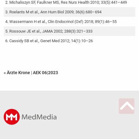
Michaliszyn SF, Faulkner MS, Res Nurs Health 2010; 33(5):441–449
Roelants M et al., Ann Hum Biol 2009; 36(6):680–694
Wassermann H et al., Clin Endocrinol (Oxf) 2018; 89(1):46–55
Rossouw JE et al., JAMA 2002; 288(3):321–333
Cassidy SB et al., Genet Med 2012; 14(1):10–26
« Ärzte Krone
|
AEK 06|2023