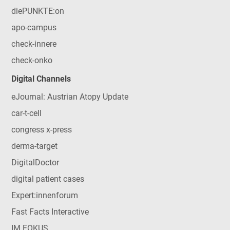
diePUNKTE:on
apo-campus
check-innere
check-onko
Digital Channels
eJournal: Austrian Atopy Update
car-t-cell
congress x-press
derma-target
DigitalDoctor
digital patient cases
Expert:innenforum
Fast Facts Interactive
IM FOKUS