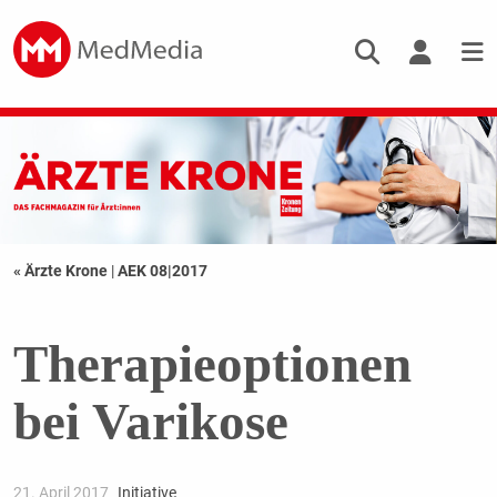
« Ärzte Krone
|
AEK 08|2017
Therapieoptionen
bei Varikose
21. April 2017
Initiative