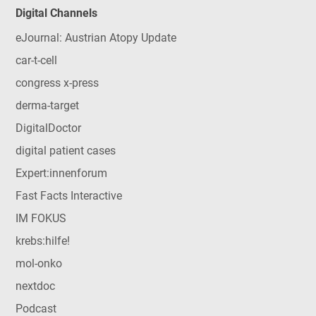
Digital Channels
eJournal: Austrian Atopy Update
car-t-cell
congress x-press
derma-target
DigitalDoctor
digital patient cases
Expert:innenforum
Fast Facts Interactive
IM FOKUS
krebs:hilfe!
mol-onko
nextdoc
Podcast