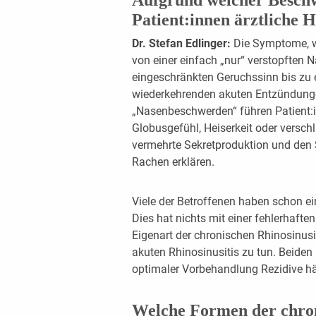
Patient:innen ärztliche H
Dr. Stefan Edlinger:
Die Symptome, we
von einer einfach „nur“ verstopften 
eingeschränkten Geruchssinn bis zu
wiederkehrenden akuten Entzündunge
„Nasenbeschwerden“ führen Patient:i
Globus­gefühl, Heiserkeit oder verschl
vermehrte Sekretproduktion und den S
Rachen er­klären.
Viele der Betroffenen haben schon ei
Dies hat nichts mit einer fehlerhafte
Eigenart der chronischen Rhinosinus
akuten Rhinosinusitis zu tun. Beiden
optimaler Vorbehandlung Rezidive häu
Welche Formen der chroni