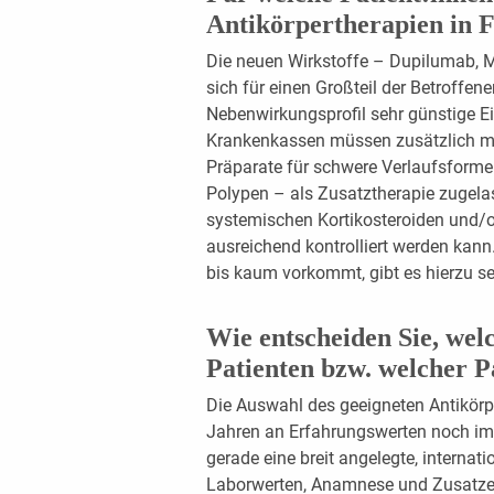
Antikörpertherapien in 
Die neuen Wirkstoffe – Dupilumab,
sich für einen Großteil der Betroffen
Nebenwirkungsprofil sehr günstige E
Krankenkassen müssen zusätzlich mehr
Präparate für schwere Verlaufsform
Polypen – als Zusatztherapie zugela
systemischen Kortikosteroiden und/od
ausreichend kontrolliert werden kan
bis kaum vorkommt, gibt es hierzu se
Wie entscheiden Sie, wel
Patienten bzw. welcher 
Die Auswahl des geeigneten Antikörpe
Jahren an Erfahrungswerten noch imme
gerade eine breit angelegte, internat
Laborwerten, Anamnese und Zusatzer