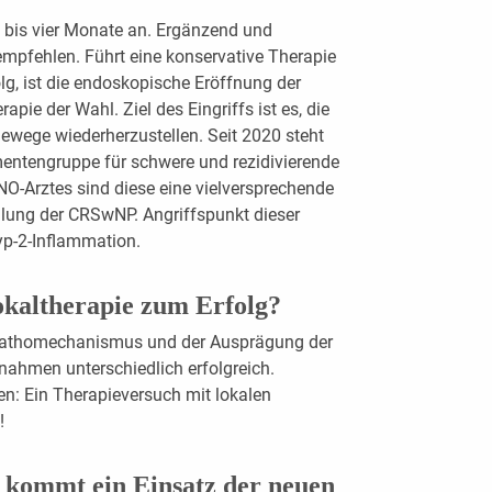
i bis vier ­Monate an. Ergänzend und
mpfehlen. Führt eine konservative Therapie
g, ist die endoskopische Eröffnung der
ie der Wahl. Ziel des Eingriffs ist es, die
gewege wiederherzustellen. Seit 2020 steht
entengruppe für schwere und rezidivierende
NO-Arztes sind diese eine vielversprechende
lung der CRSwNP. Angriffspunkt dieser
yp-2-Inflammation.
Lokaltherapie zum Erfolg?
Pathomechanismus und der Ausprägung der
ahmen unterschiedlich erfolgreich.
en: Ein Therapieversuch mit lokalen
!
n kommt ein Einsatz der neuen