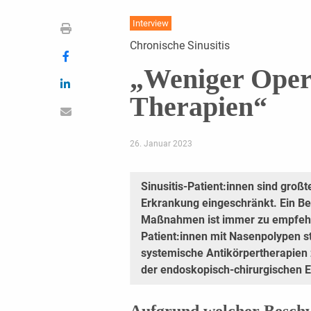
Interview
Chronische Sinusitis
„Weniger Oper
Therapien“
26. Januar 2023
Sinusitis-Patient:innen sind großt
Erkrankung eingeschränkt. Ein B
Maßnahmen ist immer zu empfehle
Patient:innen mit Nasenpolypen s
systemische Antikörpertherapien
der endoskopisch-chirurgischen E
Aufgrund welcher Beschw