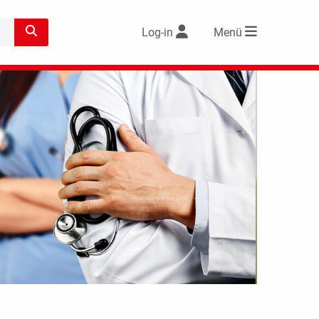
Log-in
Menü