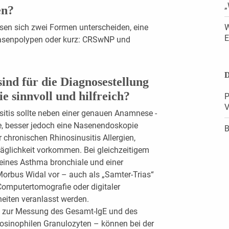
„
en?
sen sich zwei Formen unterscheiden, eine
W
E
Nasenpolypen oder kurz: CRSwNP und
D
nd für die Diagnosestellung
e sinnvoll und hilfreich?
P
V
sitis sollte neben einer genauen Anamnese ­
e, besser jedoch eine Nasenendoskopie
B
 chronischen Rhinosinusitis Allergien,
äglichkeit vorkommen. Bei gleichzeitigem
, eines Asthma bronchiale und einer
 Morbus Widal vor – auch als „Samter-Trias“
Computer­tomografie oder digitaler
heiten veranlasst werden.
e zur Messung des Gesamt-IgE und des
eosinophilen Granulo­zyten – können bei der