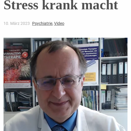
Stress krank macht
10. März 2023
Psychiatrie
,
Video