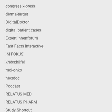
congress x-press
derma-target
DigitalDoctor
digital patient cases
Expert:innenforum
Fast Facts Interactive
IM FOKUS
krebs:hilfe!
mol-onko
nextdoc
Podcast
RELATUS MED
RELATUS PHARM
Study Shortcut