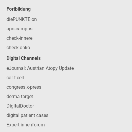
Fortbildung
diePUNKTE:on
apo-campus
check-innere
check-onko
Digital Channels
eJournal: Austrian Atopy Update
car-t-cell
congress x-press
derma-target
DigitalDoctor
digital patient cases
Expert:innenforum