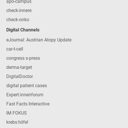
apo-campus
check-innere
check-onko
Digital Channels
eJournal: Austrian Atopy Update
car-t-cell
congress x-press
derma-target
DigitalDoctor
digital patient cases
Expert:innenforum
Fast Facts Interactive
IM FOKUS
krebs:hilfe!