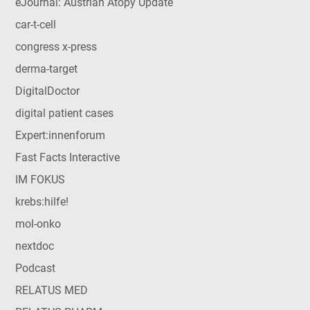
eJournal: Austrian Atopy Update
car-t-cell
congress x-press
derma-target
DigitalDoctor
digital patient cases
Expert:innenforum
Fast Facts Interactive
IM FOKUS
krebs:hilfe!
mol-onko
nextdoc
Podcast
RELATUS MED