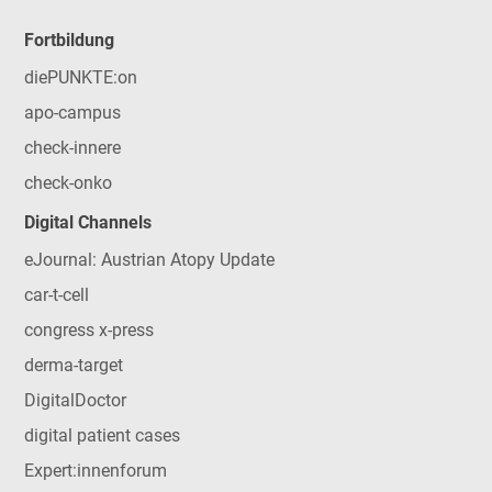
Fortbildung
diePUNKTE:on
apo-campus
check-innere
check-onko
Digital Channels
eJournal: Austrian Atopy Update
car-t-cell
congress x-press
derma-target
DigitalDoctor
digital patient cases
Expert:innenforum