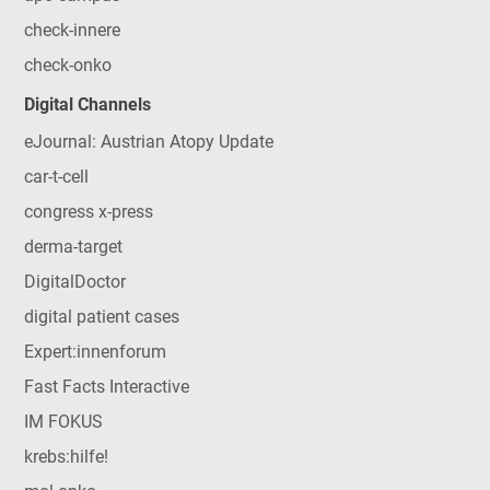
check-innere
check-onko
Digital Channels
eJournal: Austrian Atopy Update
car-t-cell
congress x-press
derma-target
DigitalDoctor
digital patient cases
Expert:innenforum
Fast Facts Interactive
IM FOKUS
krebs:hilfe!