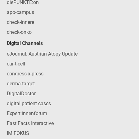
diePUNKTE:on
apo-campus
check-innere
check-onko
Digital Channels
eJournal: Austrian Atopy Update
car-t-cell
congress x-press
derma-target
DigitalDoctor
digital patient cases
Expert:innenforum
Fast Facts Interactive
IM FOKUS