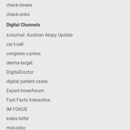
check-innere
check-onko
Digital Channels
eJournal: Austrian Atopy Update
car-t-cell
congress x-press
derma-target
DigitalDoctor
digital patient cases
Expert:innenforum
Fast Facts Interactive
IM FOKUS
krebs:hilfe!
mol-onko