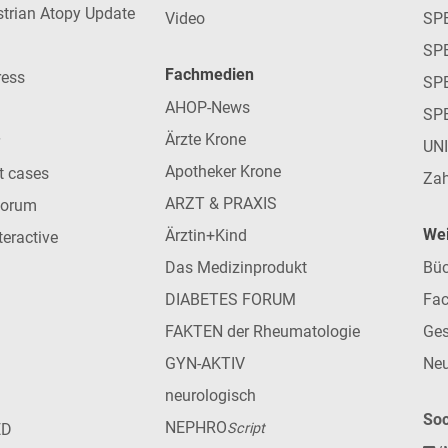
strian Atopy Update
Video
SP
SP
Fachmedien
ress
SPE
AHOP-News
SP
Ärzte Krone
UN
Apotheker Krone
nt cases
Zah
ARZT & PRAXIS
forum
Wei
Ärztin+Kind
teractive
Das Medizinprodukt
Büc
DIABETES FORUM
Fac
FAKTEN der Rheumatologie
Ges
GYN-AKTIV
Neu
neurologisch
Soc
NEPHRO
ED
Script