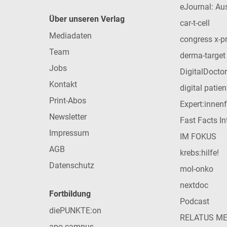
eJournal: Au
Über unseren Verlag
car-t-cell
Mediadaten
congress x-p
Team
derma-target
Jobs
DigitalDoctor
Kontakt
digital patie
Print-Abos
Expert:innen
Newsletter
Fast Facts In
Impressum
IM FOKUS
AGB
krebs:hilfe!
Datenschutz
mol-onko
nextdoc
Fortbildung
Podcast
diePUNKTE:on
RELATUS M
apo-campus