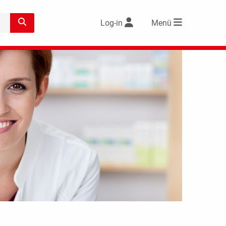
Log-in
Menü