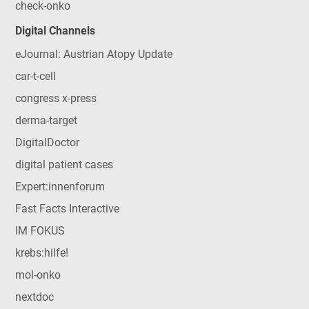
check-onko
Digital Channels
eJournal: Austrian Atopy Update
car-t-cell
congress x-press
derma-target
DigitalDoctor
digital patient cases
Expert:innenforum
Fast Facts Interactive
IM FOKUS
krebs:hilfe!
mol-onko
nextdoc