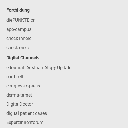
Fortbildung
diePUNKTE:on
apo-campus
check-innere
check-onko
Digital Channels
eJournal: Austrian Atopy Update
car-t-cell
congress x-press
derma-target
DigitalDoctor
digital patient cases
Expert:innenforum