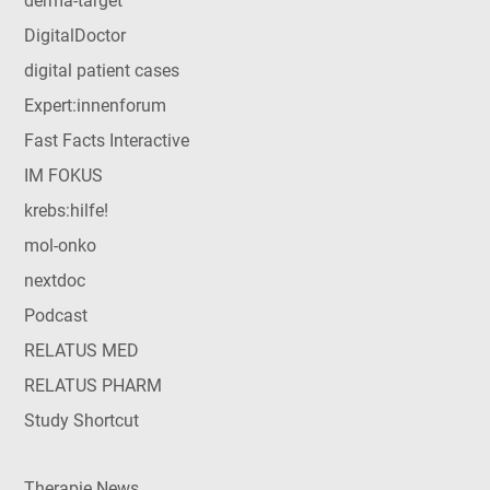
derma-target
DigitalDoctor
digital patient cases
Expert:innenforum
Fast Facts Interactive
IM FOKUS
krebs:hilfe!
mol-onko
nextdoc
Podcast
RELATUS MED
RELATUS PHARM
Study Shortcut
Therapie News