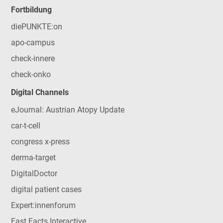
Fortbildung
diePUNKTE:on
apo-campus
check-innere
check-onko
Digital Channels
eJournal: Austrian Atopy Update
car-t-cell
congress x-press
derma-target
DigitalDoctor
digital patient cases
Expert:innenforum
Fast Facts Interactive