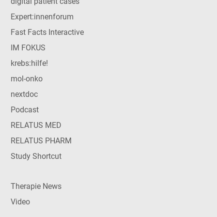
digital patient cases
Expert:innenforum
Fast Facts Interactive
IM FOKUS
krebs:hilfe!
mol-onko
nextdoc
Podcast
RELATUS MED
RELATUS PHARM
Study Shortcut
Therapie News
Video