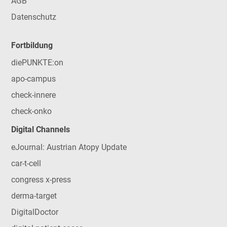
AGB
Datenschutz
Fortbildung
diePUNKTE:on
apo-campus
check-innere
check-onko
Digital Channels
eJournal: Austrian Atopy Update
car-t-cell
congress x-press
derma-target
DigitalDoctor