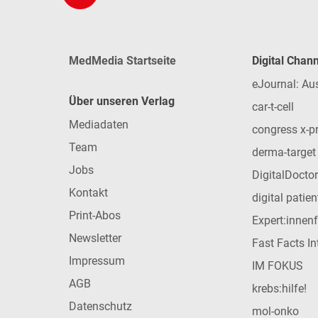
MedMedia Startseite
Digital Chan
eJournal: Au
Über unseren Verlag
car-t-cell
Mediadaten
congress x-p
Team
derma-target
Jobs
DigitalDoctor
Kontakt
digital patie
Print-Abos
Expert:innen
Newsletter
Fast Facts In
Impressum
IM FOKUS
AGB
krebs:hilfe!
Datenschutz
mol-onko