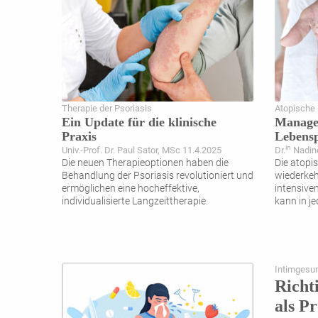
Therapie der Psoriasis
Atopische 
Ein Update für die klinische
Managem
Praxis
Lebens
in
Univ.-Prof. Dr. Paul Sator, MSc 11.4.2025
Dr.
Nadin
Die neuen Therapieoptionen haben die
Die atopis
Behandlung der Psoriasis revolutioniert und
wiederke
ermöglichen eine hocheffektive,
intensive
individualisierte Langzeittherapie.
kann in j
Intimgesu
Richt
als P