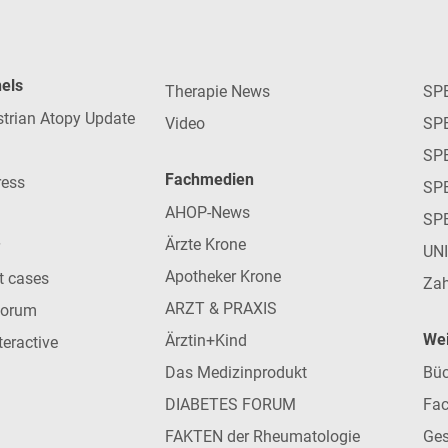
nels
Therapie News
SP
strian Atopy Update
Video
SP
SP
Fachmedien
ress
SPE
AHOP-News
SP
Ärzte Krone
UN
Apotheker Krone
nt cases
Zah
ARZT & PRAXIS
forum
Wei
Ärztin+Kind
teractive
Das Medizinprodukt
Büc
DIABETES FORUM
Fac
FAKTEN der Rheumatologie
Ges