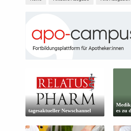
Medika
tagesaktueller Newschannel
es zu 