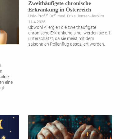
Zweithäufigste chronische
Erkrankung in Österreich
in
in
Univ.-Prof.
Dr.
med. Erika Jensen-Jarolim
11.4.2025
Obwohl Allergien die zweithäufigste
chronische Erkrankung sind, werden sie oft
unterschätzt, da sie meist mit dem
saisonalen Pollenflug assoziiert werden.
5
im
bilder
en eine
gt.