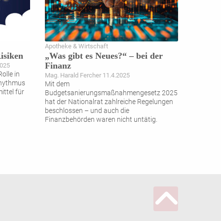
Apotheke & Wirtschaft
isiken
„Was gibt es Neues?“ – bei der
Finanz
2025
olle in
Mag. Harald Fercher 11.4.2025
Rhythmus
Mit dem
ttel für
Budgetsanierungsmaßnahmengesetz 2025
hat der Nationalrat zahlreiche Regelungen
beschlossen – und auch die
Finanzbehörden waren nicht untätig.