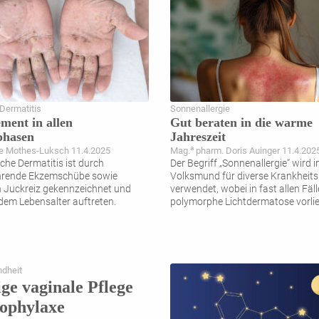
Dermatitis
Sonnenallergie
ent in allen
Gut beraten in die warme
phasen
Jahreszeit
a
e Mothes-Luksch 11.4.2025
Mag.
pharm. Doris Auinger 11.4.202
che Dermatitis ist durch
Der Begriff „Sonnenallergie“ wird 
hrende Ekzemschübe sowie
Volksmund für diverse Krankheits
n Juckreiz gekennzeichnet und
verwendet, wobei in fast allen Fäll
edem Lebensalter auftreten.
polymorphe Lichtdermatose vorlie
ndheit
ige vaginale Pflege
rophylaxe