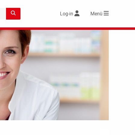
Log-in
Menü