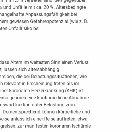
ich mit 1,5 % vertreten sind, demgegenüber
% und Unfälle mit ca. 20 %. Altersbedingte
angelhafte Anpassungsfähigkeit bei
inem gewissen Gefahrenpotenzial (wie z. B.
en Unfallrisiko bei.
dass Altern im weitesten Sinn einen Verlust
t, lassen sich altersabhängig
iben, die bei Belastungs­situationen, wie
h relevant in Erscheinung treten als im
einer koronaren Herzerkrankung (KHK) ist
benso gehören eine kontinuierliche Abnahme
 Auswurffraktion unter Belastung zum
s. Dementsprechend können körperliche und
eise anlässlich einer Reise auftreten, etwa
ugreisen, zur manifesten koronaren Ischämie