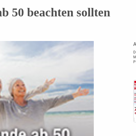
b 50 beachten sollten
A
D
M
P