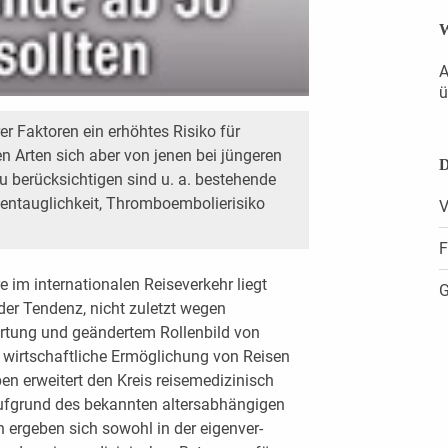
W
A
ü
r Faktoren ein erhöhtes Risiko für
en Arten sich aber von jenen bei jüngeren
D
u berücksichtigen sind u. a. bestehende
entauglichkeit, Thromboembolierisiko
V
F
 im internationalen Reiseverkehr liegt
G
der Tendenz, nicht zuletzt wegen
artung und geändertem Rollenbild von
 wirtschaftliche Ermöglichung von Reisen
en erweitert den Kreis reise­medizinisch
Aufgrund des bekannten altersabhängigen
n ergeben sich sowohl in der eigenver­