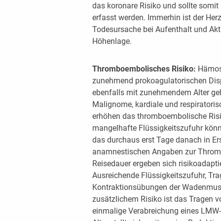
das koronare Risiko und sollte somit
erfasst werden. Immerhin ist der Herz
Todesursache bei Aufenthalt und Akti
Höhenlage.
Thromboembolisches Risiko:
Hämosta
zunehmend prokoagulatorischen Disp
ebenfalls mit zunehmendem Alter geh
Malignome, kardiale und respiratori
erhöhen das thromboembolische Risi
mangelhafte Flüssigkeitszufuhr könn
das durchaus erst Tage danach in Er
anamnestischen Angaben zur Thromb
Reisedauer ergeben sich risikoadapt
Ausreichende Flüssigkeitszufuhr, Tr
Kontraktionsübungen der Wadenmusk
zusätzlichem Risiko ist das Tragen 
einmalige Verabreichung eines LMW