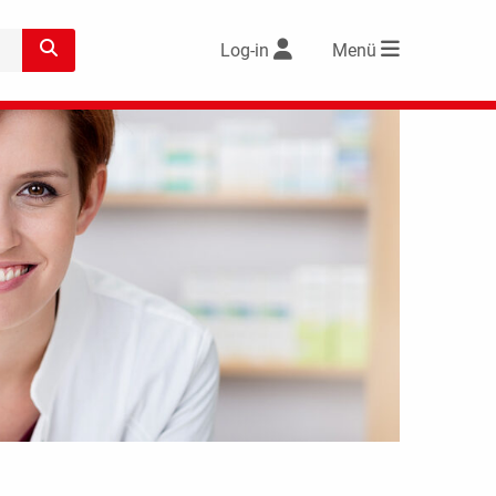
Log-in
Menü