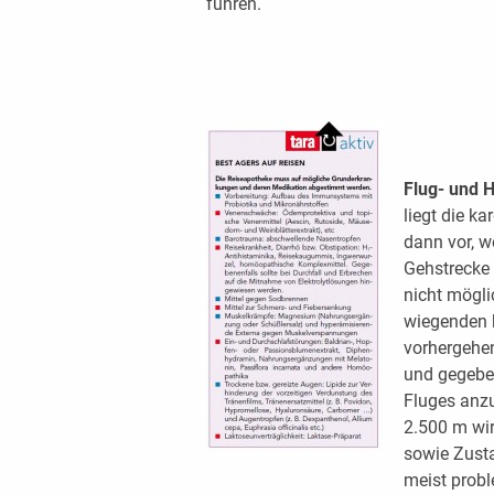
führen.
Flug- und H
liegt die k
dann vor, w
Gehstrecke 
nicht mögli
wiegenden 
vorhergehen
und gegeben
Fluges anzu
2.500 m wir
sowie Zust
meist probl