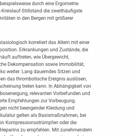
 beispielsweise durch eine Ergometrie
-Kreislauf-Stillstand die zweithäufigste
vitäten in den Bergen mit größerer
siologisch korreliert das Altern mit einer
osition. Erkrankungen und Zustände, die
äuft auftreten, wie Übergewicht,
sche Dekompensation sowie Immobilität,
ko weiter. Lang dauerndes Sitzen und
en das thrombotische Ereignis auslösen,
scheinung treten kann. In Abhängigkeit von
oseneigung, relevanten Vorbefunden und
ierte Empfehlungen zur Vorbeugung.
agen nicht beengender Kleidung und
ulatur gelten als Basismaßnahmen, bei
von Kompressionsstrümpfen oder die
-Heparins zu empfehlen. Mit zunehmendem