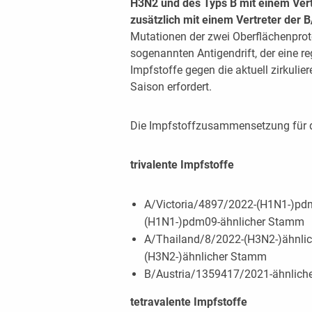
H3N2 und des Typs B mit einem Vertre
zusätzlich mit einem Vertreter der 
Mutationen der zwei Oberflächenprot
sogenannten Antigendrift, der eine 
Impfstoffe gegen die aktuell zirkulier
Saison erfordert.
Die Impfstoffzusammensetzung für di
trivalente Impfstoffe
A/Victoria/4897/2022-(H1N1-)pd
(H1N1-)pdm09-ähnlicher Stamm
A/Thailand/8/2022-(H3N2-)ähnli
(H3N2-)ähnlicher Stamm
B/Austria/1359417/2021-ähnlicher
tetravalente Impfstoffe