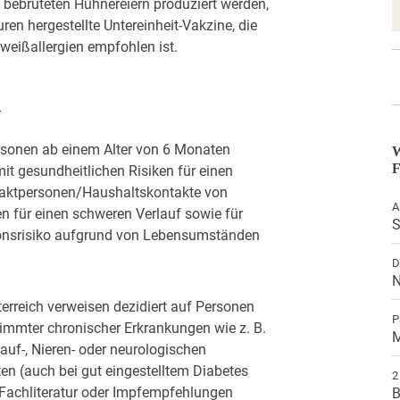
n bebrüteten Hühnereiern produziert werden,
turen hergestellte Untereinheit-Vakzine, die
weißallergien empfohlen ist.
n
ersonen ab einem Alter von 6 Monaten
W
F
t gesundheitlichen Risiken für einen
ntaktpersonen/Haushaltskontakte von
A
n für einen schweren Verlauf sowie für
S
ionsrisiko aufgrund von Lebensumständen
D
N
rreich verweisen dezidiert auf Personen
P
timmter chronischer Erkrankungen wie z. B.
M
lauf-, Nieren- oder neurologischen
en (auch bei gut eingestelltem Diabetes
2
 Fachliteratur oder Impfempfehlungen
B