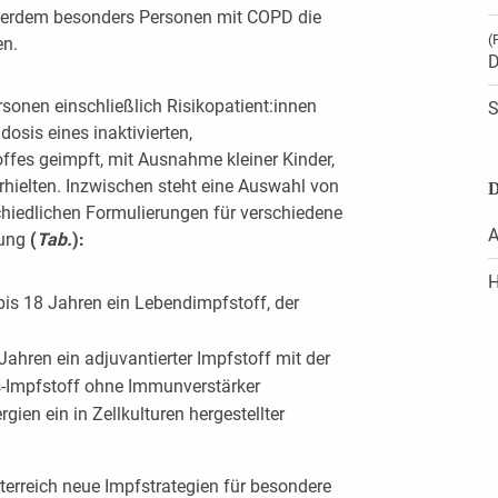
ßerdem besonders Personen mit COPD die
(
en.
D
rsonen einschließlich Risikopatient:innen
S
osis eines inaktivierten,
offes geimpft, mit Ausnahme kleiner Kinder,
rhielten. Inzwischen steht eine Auswahl von
D
chiedlichen Formulierungen für verschiedene
A
gung
(
Tab.
):
H
bis 18 Jahren ein Lebendimpfstoff, der
Jahren ein adjuvantierter Impfstoff mit der
s-Impfstoff ohne Immunverstärker
gien ein in Zellkulturen hergestellter
terreich neue Impfstrategien für besondere