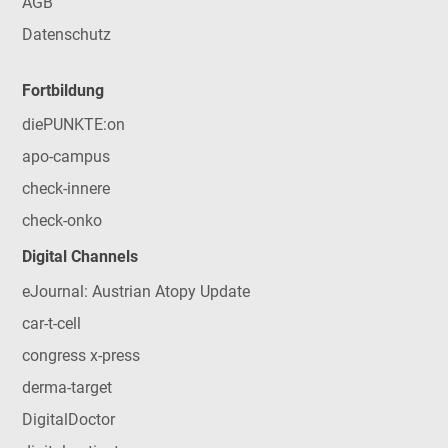
AGB
Datenschutz
Fortbildung
diePUNKTE:on
apo-campus
check-innere
check-onko
Digital Channels
eJournal: Austrian Atopy Update
car-t-cell
congress x-press
derma-target
DigitalDoctor