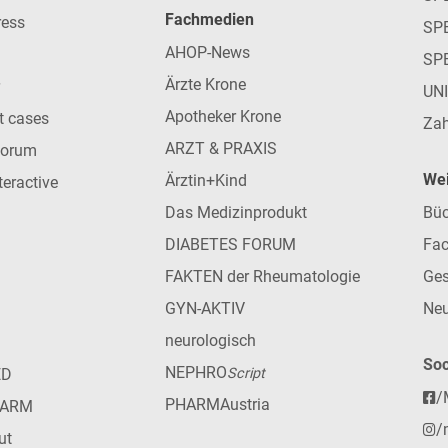
Fachmedien
ress
SPE
AHOP-News
SP
Ärzte Krone
UN
Apotheker Krone
nt cases
Zah
ARZT & PRAXIS
forum
Wei
Ärztin+Kind
teractive
Das Medizinprodukt
Büc
DIABETES FORUM
Fac
FAKTEN der Rheumatologie
Ges
GYN-AKTIV
Neu
neurologisch
Soc
NEPHRO
ED
Script
/
PHARMAustria
HARM
/
ut