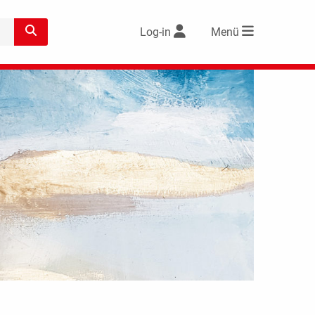
Log-in
Menü