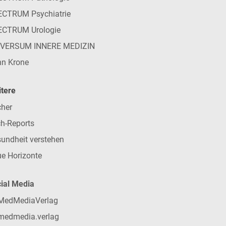
CTRUM Psychiatrie
ECTRUM Urologie
IVERSUM INNERE MEDIZIN
n Krone
tere
her
h-Reports
undheit verstehen
e Horizonte
ial Media
MedMediaVerlag
medmedia.verlag