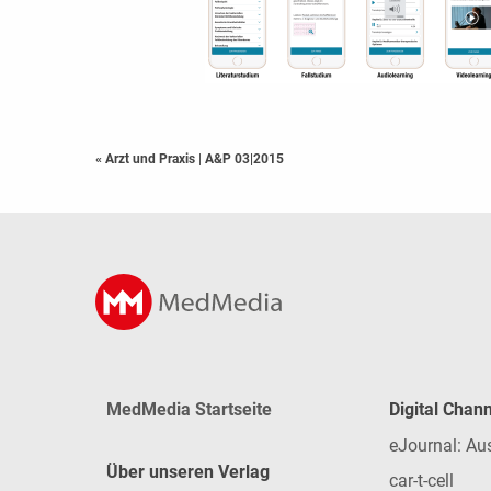
« Arzt und Praxis
|
A&P 03|2015
MedMedia Startseite
Digital Chan
eJournal: Au
Über unseren Verlag
car-t-cell