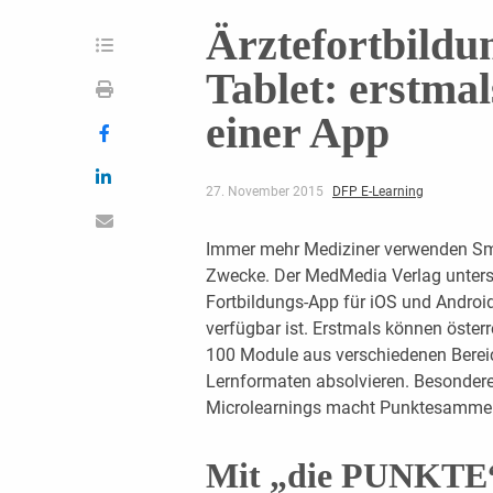
Ärztefortbild
Tablet: erstma
einer App
27. November 2015
DFP E-Learning
Immer mehr Mediziner verwenden Sma
Zwecke. Der MedMedia Verlag unterst
Fortbildungs-App für iOS und Androi
verfügbar ist. Erstmals können österr
100 Module aus ­verschiedenen Bereic
Lernformaten absolvieren. Besondere
Microlearnings macht Punktesammeln
Mit „die PUNKTE“ 