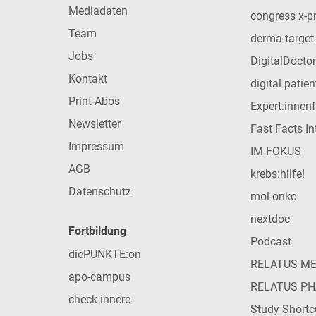
Mediadaten
congress x-p
Team
derma-target
Jobs
DigitalDoctor
Kontakt
digital patie
Print-Abos
Expert:innen
Newsletter
Fast Facts In
Impressum
IM FOKUS
AGB
krebs:hilfe!
Datenschutz
mol-onko
nextdoc
Fortbildung
Podcast
diePUNKTE:on
RELATUS M
apo-campus
RELATUS P
check-innere
Study Shortc