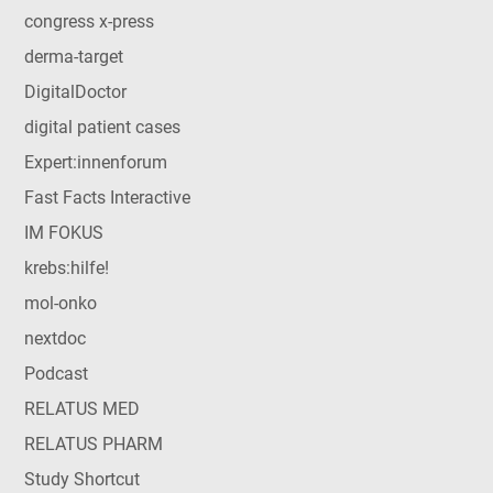
congress x-press
derma-target
DigitalDoctor
digital patient cases
Expert:innenforum
Fast Facts Interactive
IM FOKUS
krebs:hilfe!
mol-onko
nextdoc
Podcast
RELATUS MED
RELATUS PHARM
Study Shortcut