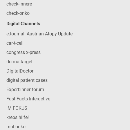
check-innere
check-onko
Digital Channels
eJournal: Austrian Atopy Update
car-t-cell
congress x-press
derma-target
DigitalDoctor
digital patient cases
Expert:innenforum
Fast Facts Interactive
IM FOKUS
krebs:hilfe!
mol-onko