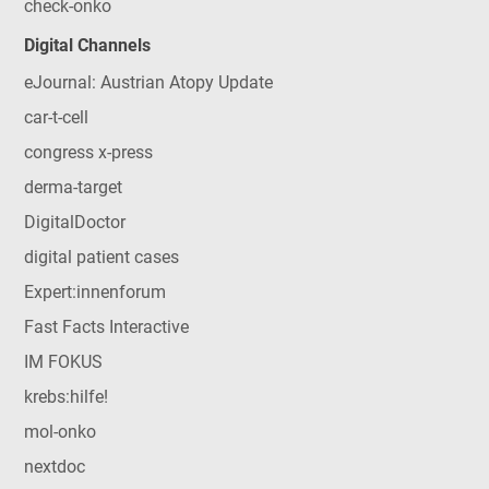
check-onko
Digital Channels
eJournal: Austrian Atopy Update
car-t-cell
congress x-press
derma-target
DigitalDoctor
digital patient cases
Expert:innenforum
Fast Facts Interactive
IM FOKUS
krebs:hilfe!
mol-onko
nextdoc