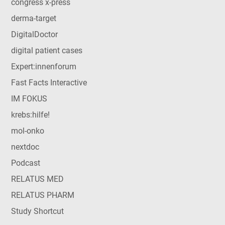
congress x-press
derma-target
DigitalDoctor
digital patient cases
Expert:innenforum
Fast Facts Interactive
IM FOKUS
krebs:hilfe!
mol-onko
nextdoc
Podcast
RELATUS MED
RELATUS PHARM
Study Shortcut