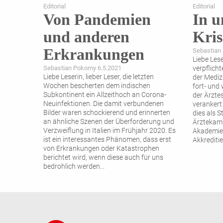
Editorial
Editorial
Von Pandemien
In u
und anderen
Kris
Erkrankungen
Sebastian 
Liebe Lese
Sebastian Pokorny 6.5.2021
verpflich
Liebe Leserin, lieber Leser, die letzten
der Medizi
Wochen bescherten dem indischen
fort- und 
Subkontinent ein Allzeithoch an Corona-
der Ärzte
Neuinfektionen. Die damit verbundenen
verankert 
Bilder waren schockierend und erinnerten
dies als 
an ähnliche Szenen der Überforderung und
Ärztekamm
Verzweiflung in Italien im Frühjahr 2020. Es
Akademie d
ist ein interessantes Phänomen, dass erst
Akkrediti
von Erkrankungen oder Katastrophen
berichtet wird, wenn diese auch für uns
bedrohlich werden
...