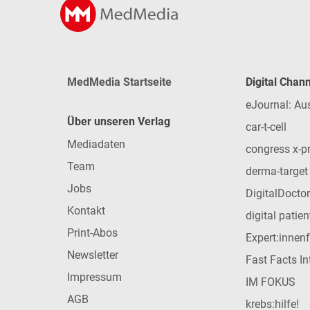
MedMedia Startseite
Digital Chan
eJournal: Au
Über unseren Verlag
car-t-cell
Mediadaten
congress x-p
Team
derma-target
Jobs
DigitalDoctor
Kontakt
digital patie
Print-Abos
Expert:innen
Newsletter
Fast Facts In
Impressum
IM FOKUS
AGB
krebs:hilfe!