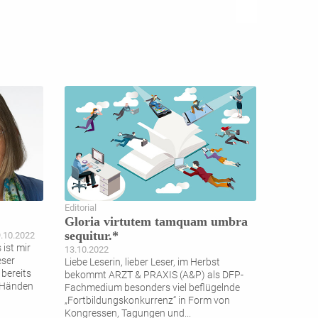
Editorial
Gloria virtutem tamquam umbra
sequitur.*
9.10.2022
 ist mir
13.10.2022
eser
Liebe Leserin, lieber Leser, im Herbst
bereits
bekommt ARZT & PRAXIS (A&P) als DFP-
n Händen
Fachmedium besonders viel beflügelnde
„Fortbildungskonkurrenz“ in Form von
Kongressen, Tagungen und
...