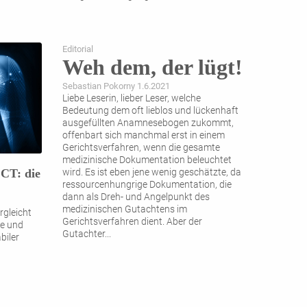
Editorial
Weh dem, der lügt!
Sebastian Pokorny 1.6.2021
Liebe Leserin, lieber Leser, welche
Bedeutung dem oft lieblos und lückenhaft
ausgefüllten Anamnesebogen zukommt,
offenbart sich manchmal erst in einem
Gerichtsverfahren, wenn die gesamte
medizinische Dokumentation beleuchtet
 CT: die
wird. Es ist eben jene wenig geschätzte, da
ressourcenhungrige Dokumentation, die
dann als Dreh- und Angelpunkt des
medizinischen Gutachtens im
rgleicht
Gerichtsverfahren dient. Aber der
ie und
Gutachter
...
biler