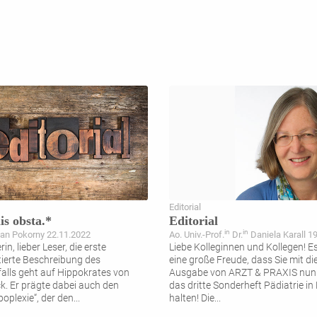
Editorial
is obsta.*
Editorial
in
in
ian Pokorny 22.11.2022
Ao. Univ.-Prof.
Dr.
Daniela Karall 1
rin, lieber Leser, die erste
Liebe Kolleginnen und Kollegen! Es
erte Beschreibung des
eine große Freude, dass Sie mit di
alls geht auf Hippokrates von
Ausgabe von ARZT & PRAXIS nun 
k. Er prägte dabei auch den
das dritte Sonderheft Pädiatrie i
poplexie“, der den
...
halten! Die
...