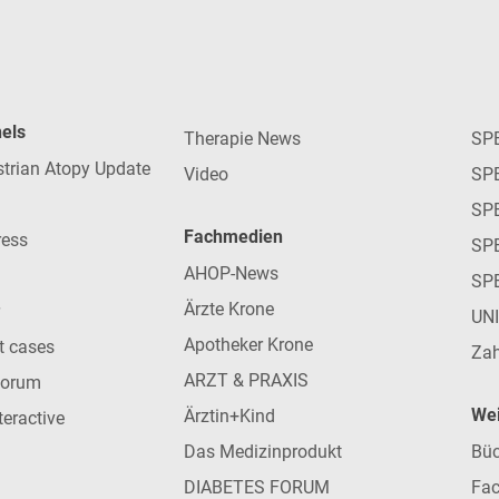
nels
Therapie News
SP
strian Atopy Update
Video
SP
SP
Fachmedien
ress
SPE
AHOP-News
SP
Ärzte Krone
UN
Apotheker Krone
nt cases
Zah
ARZT & PRAXIS
forum
Wei
Ärztin+Kind
teractive
Das Medizinprodukt
Büc
DIABETES FORUM
Fac