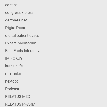
car-t-cell
congress x-press
derma-target
DigitalDoctor
digital patient cases
Expert:innenforum
Fast Facts Interactive
IM FOKUS
krebs:hilfe!
mol-onko
nextdoc
Podcast
RELATUS MED
RELATUS PHARM