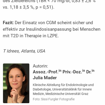
des Zielbereichs (TBR < 70 mg/dl; 0,83 ± 2,6 %
vs. 1,18 ± 3,5 %, p = 0,51).
Fazit:
Der Einsatz von CGM scheint sicher und
effektiv zur Insulindosisanpassung bei Menschen
mit T2D in Therapie in LZPE.
T Idr
ee
s, Atlanta, USA
Autorin:
in
in
in
Assoz.-Prof.
Priv.-Doz.
Dr.
Julia Mader
Klinische Abteilung für Endokrinologie und
Diabetologie, Universitätsklinik für Innere
Medizin, Medizinische Universität Graz
Foto: Sissi Furgler Fotografie