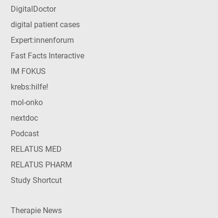
DigitalDoctor
digital patient cases
Expert:innenforum
Fast Facts Interactive
IM FOKUS
krebs:hilfe!
mol-onko
nextdoc
Podcast
RELATUS MED
RELATUS PHARM
Study Shortcut
Therapie News