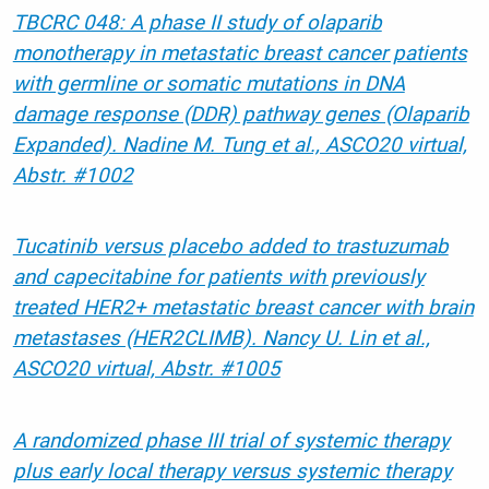
TBCRC 048: A phase II study of olaparib
monotherapy in metastatic breast cancer patients
with germline or somatic mutations in DNA
damage response (DDR) pathway genes (Olaparib
Expanded). Nadine M. Tung et al., ASCO20 virtual,
Abstr. #1002
Tucatinib versus placebo added to trastuzumab
and capecitabine for patients with previously
treated HER2+ metastatic breast cancer with brain
metastases (HER2CLIMB). Nancy U. Lin et al.,
ASCO20 virtual, Abstr. #1005
A randomized phase III trial of systemic therapy
plus early local therapy versus systemic therapy