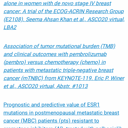
alone in women with de novo stage IV breast
cancer: A trial of the ECOG-ACRIN Research Group
(E2108). Seema Ahsan Khan et al., ASCO20 virtual,
LBA2
Association of tumor mutational burden (TMB)
and clinical outcomes with pembrolizumab
(pembro) versus chemotherapy (chemo) in
patients with metastatic triple-negative breast
cancer (mTNBC) from KEYNOTE-119. Eric P. Winer
et al., ASCO20 virtual, Abstr. #1013
Prognostic and predictive value of ESR1
mutations in postmenopausal metastatic breast
cancer (MBC) patients (pts) resistant to