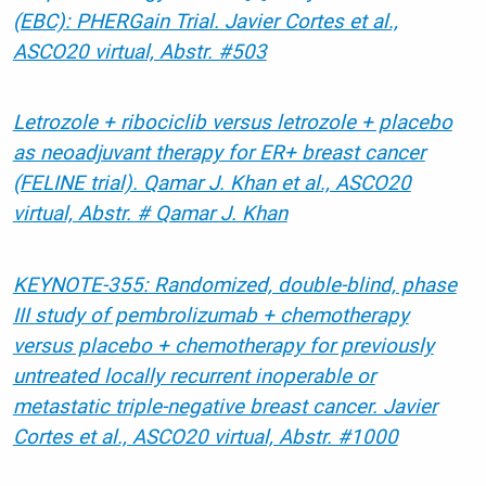
(EBC): PHERGain Trial. Javier Cortes et al.,
ASCO20 virtual, Abstr. #503
Letrozole + ribociclib versus letrozole + placebo
as neoadjuvant therapy for ER+ breast cancer
(FELINE trial). Qamar J. Khan et al., ASCO20
virtual, Abstr. # Qamar J. Khan
KEYNOTE-355: Randomized, double-blind, phase
III study of pembrolizumab + chemotherapy
versus placebo + chemotherapy for previously
untreated locally recurrent inoperable or
metastatic triple-negative breast cancer. Javier
Cortes et al., ASCO20 virtual, Abstr. #1000