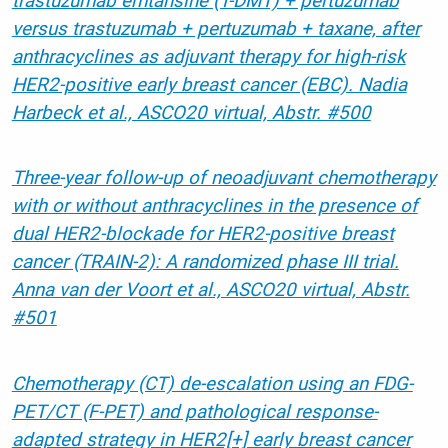
trastuzumab emtansine (T-DM1) + pertuzumab
versus trastuzumab + pertuzumab + taxane, after
anthracyclines as adjuvant therapy for high-risk
HER2-positive early breast cancer (EBC). Nadia
Harbeck et al., ASCO20 virtual, Abstr. #500
Three-year follow-up of neoadjuvant chemotherapy
with or without anthracyclines in the presence of
dual HER2-blockade for HER2-positive breast
cancer (TRAIN-2): A randomized phase III trial.
Anna van der Voort et al., ASCO20 virtual, Abstr.
#501
Chemotherapy (CT) de-escalation using an FDG-
PET/CT (F-PET) and pathological response-
adapted strategy in HER2[+] early breast cancer